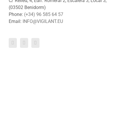
C/ Relleu, 4, Edif. Romeral 2, Escalera 3, Local 3,
(03502 Benidorm)
Phone:
(+34) 96 585 64 57
Email:
INFO@VIGILANT.EU