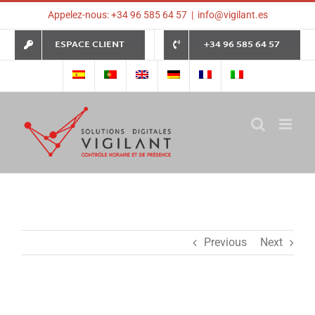
Skip
Appelez-nous: +34 96 585 64 57
|
info@vigilant.es
to
content
ESPACE CLIENT
+34 96 585 64 57
Previous
Next