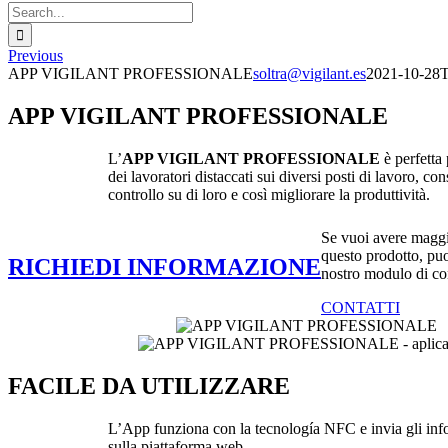
Search
for:
Previous
APP VIGILANT PROFESSIONALE
soltra@vigilant.es
2021-10-28T
APP VIGILANT PROFESSIONALE
L’
APP VIGILANT PROFESSIONALE
è perfetta
dei lavoratori distaccati sui diversi posti di lavoro, co
controllo su di loro e così migliorare la produttività.
Se vuoi avere maggi
questo prodotto, puo
RICHIEDI INFORMAZIONE
nostro modulo di co
CONTATTI
FACILE DA UTILIZZARE
L’App funziona con la tecnología NFC e invia gli inf
sulla piattaforma web.