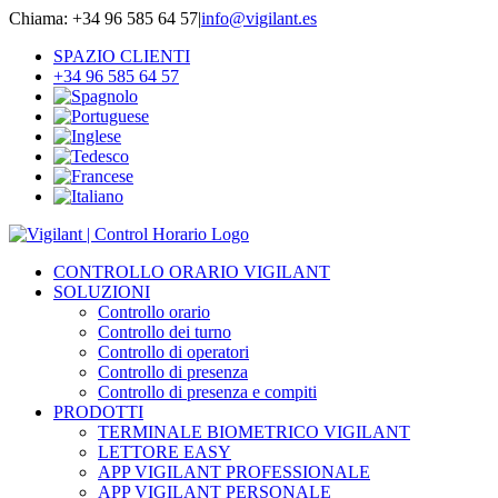
Skip
Chiama: +34 96 585 64 57
|
info@vigilant.es
to
SPAZIO CLIENTI
content
+34 96 585 64 57
CONTROLLO ORARIO VIGILANT
SOLUZIONI
Controllo orario
Controllo dei turno
Controllo di operatori
Controllo di presenza
Controllo di presenza e compiti
PRODOTTI
TERMINALE BIOMETRICO VIGILANT
LETTORE EASY
APP VIGILANT PROFESSIONALE
APP VIGILANT PERSONALE