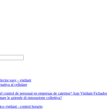
rnativa al cellulare
re le aziende di ristorazione collettiva?