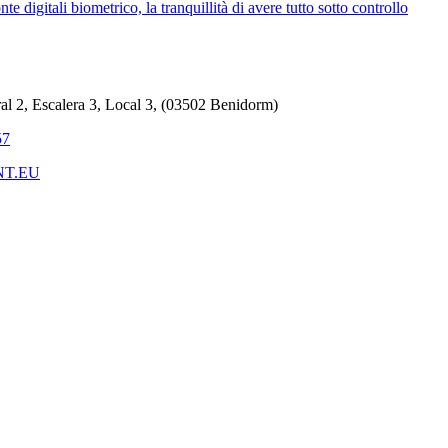
te digitali biometrico, la tranquillità di avere tutto sotto controllo
ral 2, Escalera 3, Local 3, (03502 Benidorm)
57
NT.EU