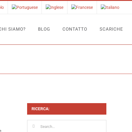
CHI SIAMO?
BLOG
CONTATTO
SCARICHE
Home
Tag:
CONTROLLO COMPITI
RICERCA:
Search
for:
e