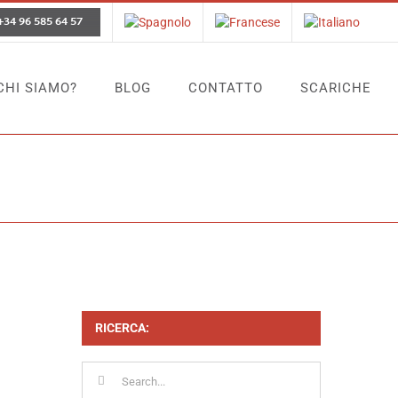
+34 96 585 64 57
CHI SIAMO?
BLOG
CONTATTO
SCARICHE
Home
Tag:
limpieza
RICERCA:
Search
for: