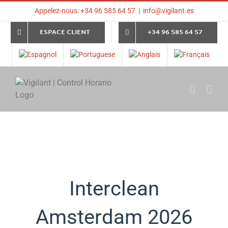
Skip
Appelez-nous: +34 96 585 64 57
|
info@vigilant.es
to
content
ESPACE CLIENT
+34 96 585 64 57
Interclean
Amsterdam 2026