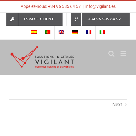
Skip
Appelez-nous: +34 96 585 64 57
|
info@vigilant.es
to
content
ESPACE CLIENT
+34 96 585 64 57
Next