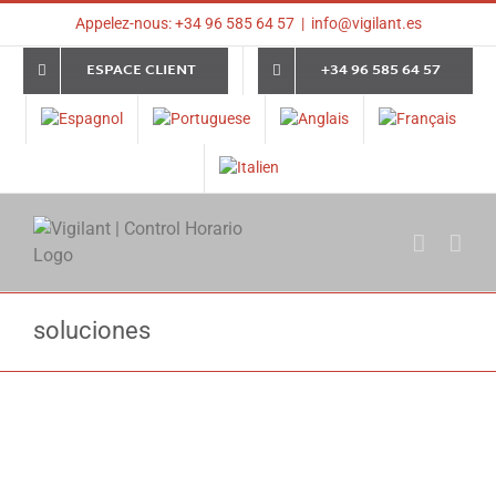
Skip
Appelez-nous: +34 96 585 64 57
|
info@vigilant.es
to
content
ESPACE CLIENT
+34 96 585 64 57
soluciones