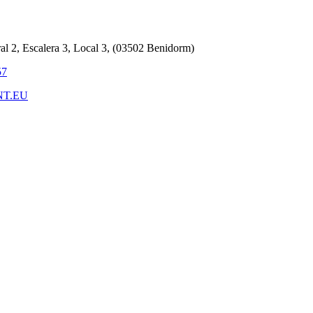
ral 2, Escalera 3, Local 3, (03502 Benidorm)
57
NT.EU