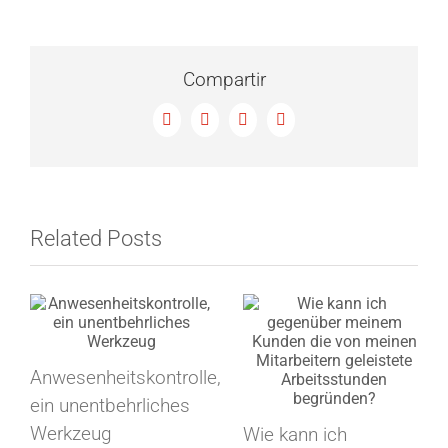
Anwesenheitskontro
zur
Verbesserung
der
Compartir
Leistung
meines
Facebook
X
LinkedIn
Email
Unternehmens?
Related Posts
Anwesenheitskontrolle,
ein unentbehrliches
Werkzeug
Wie kann ich