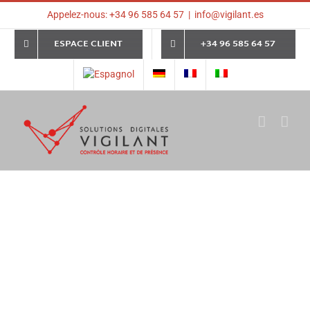
Skip
Appelez-nous: +34 96 585 64 57
|
info@vigilant.es
to
content
ESPACE CLIENT
+34 96 585 64 57