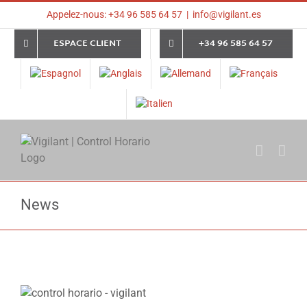
Skip
Appelez-nous: +34 96 585 64 57
|
info@vigilant.es
to
content
ESPACE CLIENT
+34 96 585 64 57
News