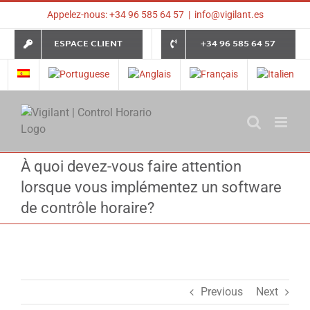
Skip
Appelez-nous: +34 96 585 64 57
|
info@vigilant.es
to
content
ESPACE CLIENT
+34 96 585 64 57
À quoi devez-vous faire attention
lorsque vous implémentez un software
de contrôle horaire?
Previous
Next