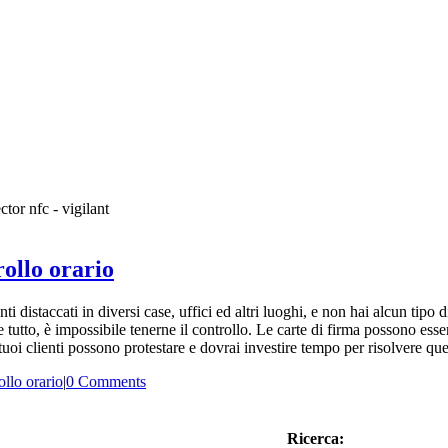
rollo orario
istaccati in diversi case, uffici ed altri luoghi, e non hai alcun tipo di
e tutto, è impossibile tenerne il controllo. Le carte di firma possono es
tuoi clienti possono protestare e dovrai investire tempo per risolvere que
llo orario
|
0 Comments
Ricerca: