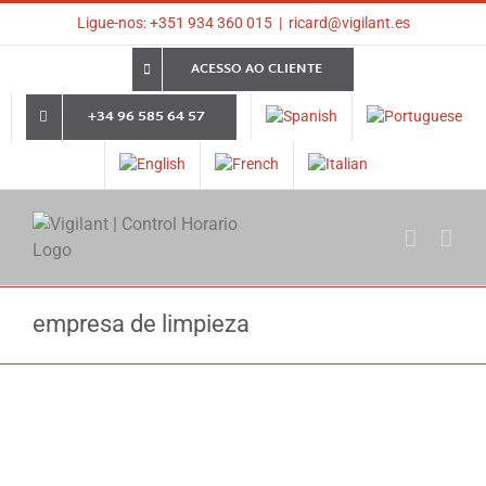
Skip
Ligue-nos: +351 934 360 015
|
ricard@vigilant.es
to
content
ACESSO AO CLIENTE
+34 96 585 64 57
empresa de limpieza