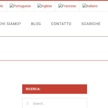
CHI SIAMO?
BLOG
CONTATTO
SCARICHE
Home
Tag:
soluzione
RICERCA:
Search
for: