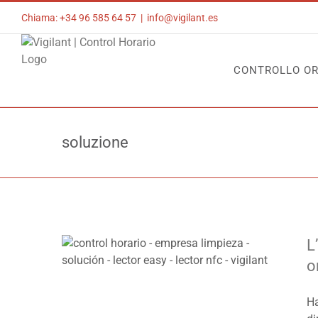
Skip
Chiama: +34 96 585 64 57
|
info@vigilant.es
to
content
CONTROLLO OR
soluzione
L
o
Ha