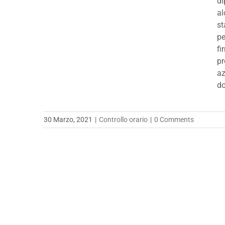
di
al
st
pe
fi
pr
az
do
30 Marzo, 2021
|
Controllo orario
|
0 Comments