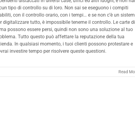
pendenti distaccati in diversi case, uffici ed altri luoghi, e non ha
cun tipo di controllo su di loro. Non sai se eseguono i compiti
abiliti, con il controllo orario, con i tempi… e se non c’è un siste
r digitalizzare tutto, è impossibile tenerne il controllo. Le carte di
rma possono essere persi, quindi non sono una soluzione al tuo
oblema. Tutto questo può affettare la reputazione della tua
ienda. In qualsiasi momento, i tuoi clienti possono protestare e
vrai investire tempo per risolvere queste questioni.
Read Mo