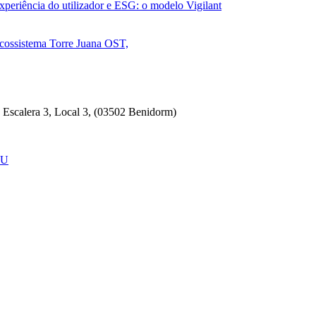
xperiência do utilizador e ESG: o modelo Vigilant
 ecossistema Torre Juana OST,
, Escalera 3, Local 3, (03502 Benidorm)
EU