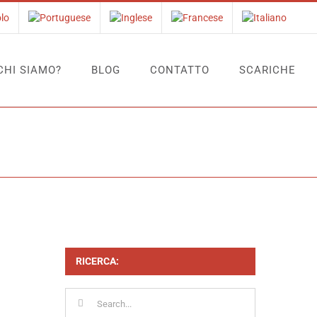
CHI SIAMO?
BLOG
CONTATTO
SCARICHE
one quando implementi un software di controllo del tempo?
RICERCA:
Search
for: