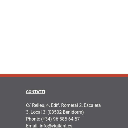
Problemi con il
DIGITALE
controllo del tempo
22 Dicembre, 2021
|
0
nel telelavoro?
Comments
27 Novembre, 2021
|
0
Comments
CONTATTI
C/ Relleu, 4, Edif. Romeral 2, Escalera
3, Local 3, (03502 Benidorm)
Phone:
(+34) 96 585 64 57
Email:
info@vigilant.es