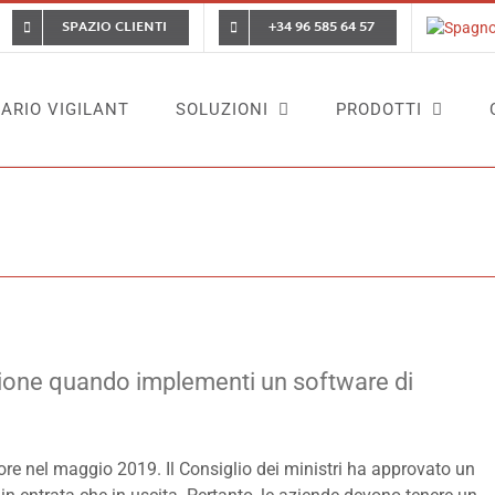
SPAZIO CLIENTI
+34 96 585 64 57
ARIO VIGILANT
SOLUZIONI
PRODOTTI
orario
News
Non categorizzato
Cosa dovresti prendere in considerazi
zione quando implementi un software di
igore nel maggio 2019. Il Consiglio dei ministri ha approvato un