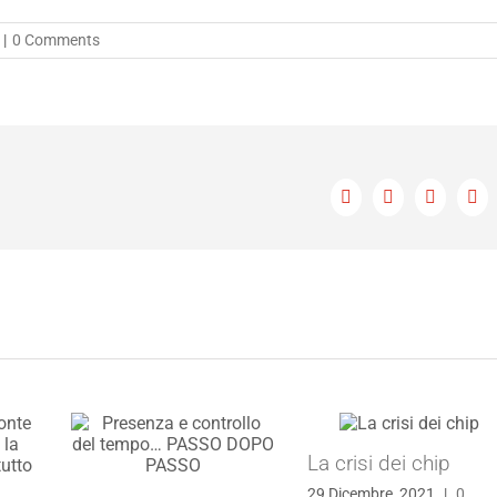
|
0 Comments
Facebook
X
LinkedIn
Ema
La crisi dei chip
29 Dicembre, 2021
|
0