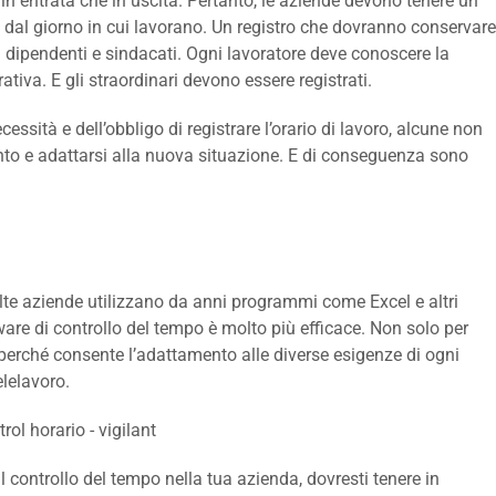
 in entrata che in uscita. Pertanto, le aziende devono tenere un
te dal giorno in cui lavorano. Un registro che dovranno conservare
 dipendenti e sindacati. Ogni lavoratore deve conoscere la
ativa. E gli straordinari devono essere registrati.
ssità e dell’obbligo di registrare l’orario di lavoro, alcune non
to e adattarsi alla nuova situazione. E di conseguenza sono
lte aziende utilizzano da anni programmi come Excel e altri
ware di controllo del tempo è molto più efficace. Non solo per
rché consente l’adattamento alle diverse esigenze di ogni
elelavoro.
 controllo del tempo nella tua azienda, dovresti tenere in