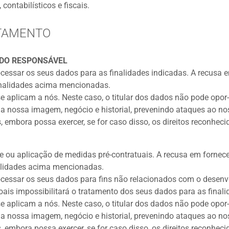
contabilísticos e fiscais.
ATAMENTO
 DO RESPONSÁVEL
essar os seus dados para as finalidades indicadas. A recusa e
inalidades acima mencionadas.
se aplicam a nós. Neste caso, o titular dos dados não pode opo
r a nossa imagem, negócio e historial, prevenindo ataques ao no
embora possa exercer, se for caso disso, os direitos reconhecid
e ou aplicação de medidas pré-contratuais. A recusa em fornece
alidades acima mencionadas.
cessar os seus dados para fins não relacionados com o desenvo
oais impossibilitará o tratamento dos seus dados para as fina
se aplicam a nós. Neste caso, o titular dos dados não pode opo
r a nossa imagem, negócio e historial, prevenindo ataques ao no
embora possa exercer, se for caso disso, os direitos reconhecid