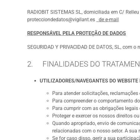
RADIOBIT SISTEMAS SL, domiciliada em C/ Relleu 4
protecciondedatos@vigilant.es
de e-mail
RESPONSÁVEL PELA PROTEÇÃO DE DADOS
SEGURIDAD Y PRIVACIDAD DE DATOS, SL, com o nú
2. FINALIDADES DO TRATAMEN
UTILIZADORES/NAVEGANTES DO WEBSITE
Para atender solicitações, reclamações 
Para compreender o comportamento do in
Para cumprir com as obrigações legais q
Proteger e exercer os nossos direitos o
Quando apropriado, envio de comunicaç
relacionadas com o nosso setor. A sua r
Se for caso disso, gerir a sua particip