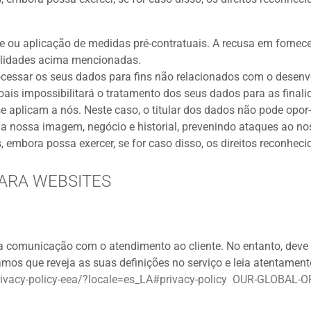
e ou aplicação de medidas pré-contratuais. A recusa em fornece
alidades acima mencionadas.
cessar os seus dados para fins não relacionados com o desenvo
oais impossibilitará o tratamento dos seus dados para as fina
se aplicam a nós. Neste caso, o titular dos dados não pode opo
r a nossa imagem, negócio e historial, prevenindo ataques ao no
embora possa exercer, se for caso disso, os direitos reconhecid
ARA WEBSITES
a comunicação com o atendimento ao cliente. No entanto, deve 
amos que reveja as suas definições no serviço e leia atentament
rivacy-policy-eea/?locale=es_LA#privacy-policy OUR-GLOBA