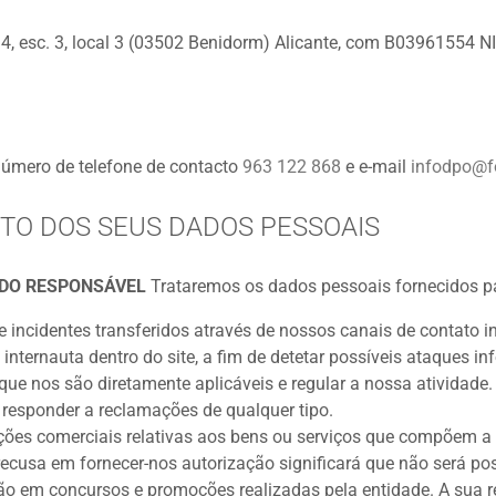
, esc. 3, local 3 (03502 Benidorm) Alicante, com B03961554 NI
mero de telefone de contacto
963 122 868
e e-mail
infodpo@f
TO DOS SEUS DADOS PESSOAIS
 DO RESPONSÁVEL
Trataremos os dados pessoais fornecidos p
e incidentes transferidos através de nossos canais de contato i
ternauta dentro do site, a fim de detetar possíveis ataques inf
ue nos são diretamente aplicáveis e regular a nossa atividade.
u responder a reclamações de qualquer tipo.
ões comerciais relativas aos bens ou serviços que compõem a n
ecusa em fornecer-nos autorização significará que não será pos
ação em concursos e promoções realizadas pela entidade. A sua 