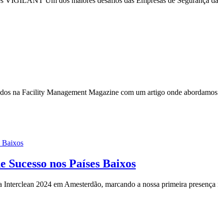
ILANT Um dos maiores desafios das Empresas de Segurança da atual
s na Facility Management Magazine com um artigo onde abordamos um 
s Baixos
e Sucesso nos Países Baixos
na Interclean 2024 em Amesterdão, marcando a nossa primeira presença n