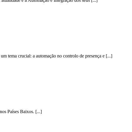
idade é a Automação e Integração dos seus [...]
tema crucial: a automação no controlo de presença e [...]
os Países Baixos. [...]