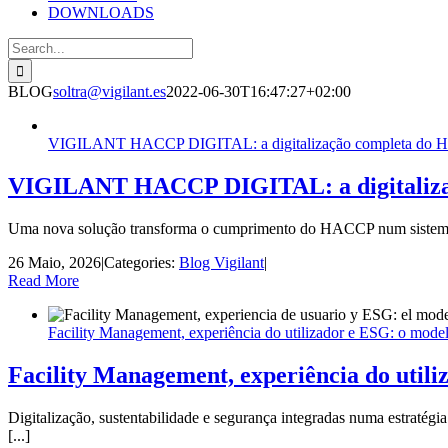
DOWNLOADS
Search
for:
BLOG
soltra@vigilant.es
2022-06-30T16:47:27+02:00
VIGILANT HACCP DIGITAL: a digitalização completa do HAC
VIGILANT HACCP DIGITAL: a digitalizaç
Uma nova solução transforma o cumprimento do HACCP num sistema opera
26 Maio, 2026
|
Categories:
Blog Vigilant
|
Read More
Facility Management, experiência do utilizador e ESG: o model
Facility Management, experiência do utili
Digitalização, sustentabilidade e segurança integradas numa estratég
[...]