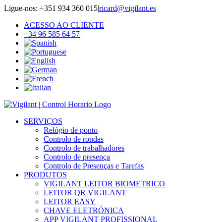
Skip
Ligue-nos: +351 934 360 015
|
ricard@vigilant.es
to
ACESSO AO CLIENTE
content
+34 96 585 64 57
SERVIÇOS
Relógio de ponto
Controlo de rondas
Controlo de trabalhadores
Controlo de presença
Controlo de Presenças e Tarefas
PRODUTOS
VIGILANT LEITOR BIOMETRICO
LEITOR QR VIGILANT
LEITOR EASY
CHAVE ELETRÓNICA
APP VIGILANT PROFISSIONAL