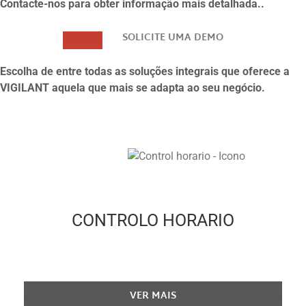
Contacte-nos
para obter informação mais detalhada..
SOLICITE UMA DEMO
Escolha de entre todas as soluções integrais que oferece a
VIGILANT aquela que mais se adapta ao seu negócio.
CONTROLO HORARIO
Solução Vigilant para o Controlo Horário.
VER MAIS