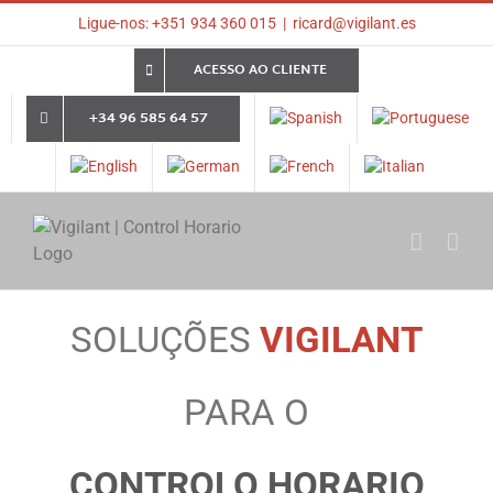
Skip
Ligue-nos: +351 934 360 015
|
ricard@vigilant.es
to
content
ACESSO AO CLIENTE
+34 96 585 64 57
SOLUÇÕES
VIGILANT
PARA O
CONTROLO HORARIO