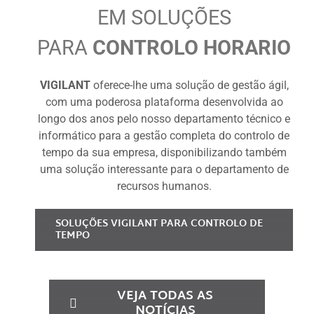
EM SOLUÇÕES
PARA
CONTROLO HORARIO
VIGILANT
oferece-lhe uma solução de gestão ágil,
com uma poderosa plataforma desenvolvida ao
longo dos anos pelo nosso departamento técnico e
VIGILANT HACCP
informático para a gestão completa do controlo de
tempo da sua empresa, disponibilizando também
DIGITAL: a digitalização
uma solução interessante para o departamento de
recursos humanos.
completa do HACCP na
SOLUÇÕES VIGILANT PARA CONTROLO DE
restauração coletiva
TEMPO
VEJA TODAS AS
NOTÍCIAS