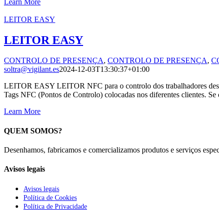
Learn More
LEITOR EASY
LEITOR EASY
CONTROLO DE PRESENÇA
,
CONTROLO DE PRESENÇA
,
C
soltra@vigilant.es
2024-12-03T13:30:37+01:00
LEITOR EASY LEITOR NFC para o controlo dos trabalhadores deslocad
Tags NFC (Pontos de Controlo) colocadas nos diferentes clientes. Se q
Learn More
QUEM SOMOS?
Desenhamos, fabricamos e comercializamos produtos e serviços especí
Avisos legais
Avisos legais
Política de Cookies
Política de Privacidade