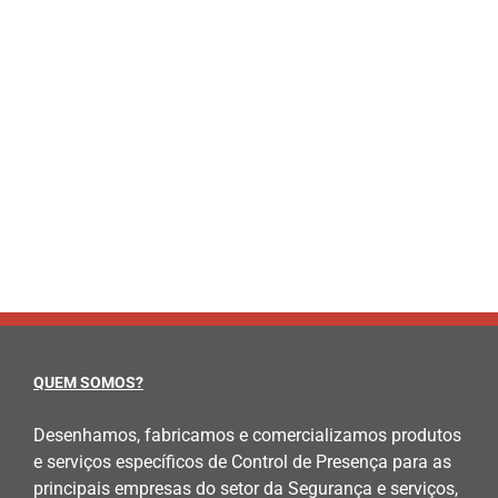
Envio da informação online via GPRS, mediante
um cartão SIM integrado. [...]
LEARN MORE
QUEM SOMOS?
Desenhamos, fabricamos e comercializamos produtos
e serviços específicos de Control de Presença para as
principais empresas do setor da Segurança e serviços,