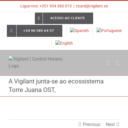
Skip
Ligue-nos: +351 934 360 015
|
ricard@vigilant.es
to
content
ACESSO AO CLIENTE
+34 96 585 64 57
A Vigilant junta-se ao ecossistema
Torre Juana OST,
Previous
Next