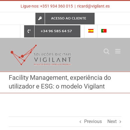
Skip
Ligue-nos: +351 934 360 015
|
ricard@vigilant.es
to
content
ACESSO AO CLIENTE
+34 96 585 64 57
Facility Management, experiência do
utilizador e ESG: o modelo Vigilant
Previous
Next