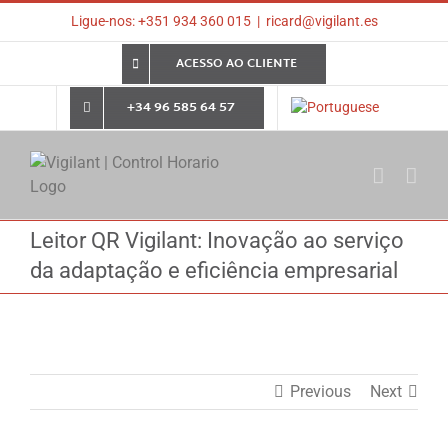
Skip
Ligue-nos: +351 934 360 015
|
ricard@vigilant.es
to
content
ACESSO AO CLIENTE
+34 96 585 64 57
Leitor QR Vigilant: Inovação ao serviço
da adaptação e eficiência empresarial
Previous
Next