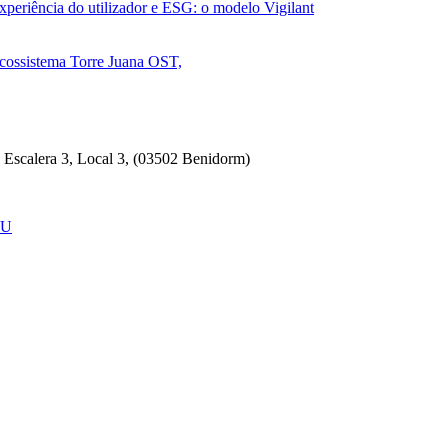
xperiência do utilizador e ESG: o modelo Vigilant
 ecossistema Torre Juana OST,
, Escalera 3, Local 3, (03502 Benidorm)
EU