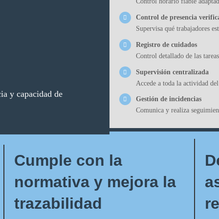
Control horario fiable adapta
Control de presencia verific
Supervisa qué trabajadores es
Registro de cuidados
Control detallado de las tarea
Supervisión centralizada
Accede a toda la actividad de
ncia y capacidad de
Gestión de incidencias
Comunica y realiza seguimient
Cumple con la
D
normativa y mejora la
a
trazabilidad
r