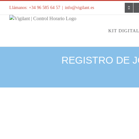
Saltar
Llámanos: +34 96 585 64 57
|
info@vigilant.es
al
contenido
KIT DIGITA
REGISTRO DE J