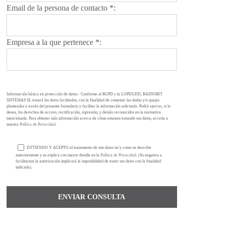
Email de la persona de contacto *:
Empresa a la que pertenece *:
Información básica en protección de datos.- Conforme al RGPD y la LOPDGDD, RADIOBIT
SISTEMAS SL tratará los datos facilitados, con la finalidad de contestar las dudas y/o quejas
planteadas a través del presente formulario y facilitar la información solicitada. Podrá ejercer, si lo
desea, los derechos de acceso, rectificación, supresión, y demás reconocidos en la normativa
mencionada. Para obtener más información acerca de cómo estamos tratando sus datos, acceda a
nuestra
Política de Privacidad
.
ENTIENDO Y ACEPTO el tratamiento de mis datos tal y como se describe
anteriormente y se explica con mayor detalle en la
Política de Privacidad
. (Su negativa a
facilitarnos la autorización implicará la imposibilidad de tratar sus datos con la finalidad
indicada).
ENVIAR CONSULTA