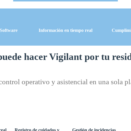
Software
Información en tiempo real
Cumplimi
uede hacer Vigilant por tu resi
control operativo y asistencial en una sola p
real
Registro de cuidados y
Gestión de incidencias