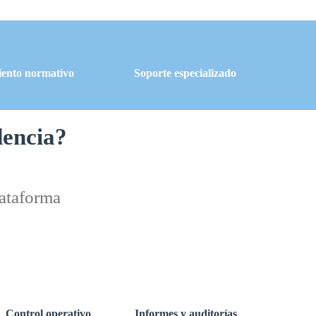
ento normativo
Soporte especializado
dencia?
lataforma
Control operativo
Informes y auditorías