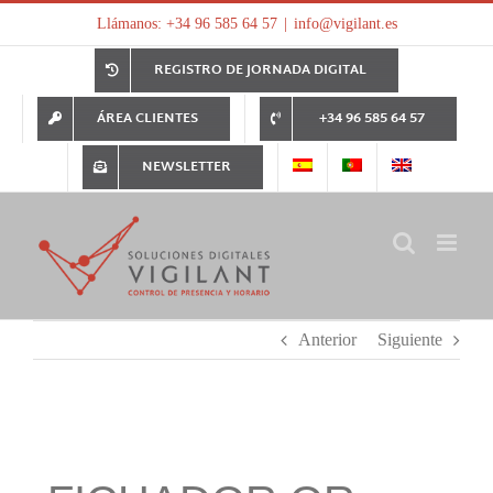
Saltar
Llámanos: +34 96 585 64 57
|
info@vigilant.es
al
contenido
REGISTRO DE JORNADA DIGITAL
ÁREA CLIENTES
+34 96 585 64 57
NEWSLETTER
Anterior
Siguiente