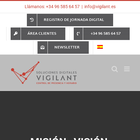
Saltar
Llámanos: +34 96 585 64 57
|
info@vigilant.es
al
contenido
REGISTRO DE JORNADA DIGITAL
ÁREA CLIENTES
+34 96 585 64 57
NEWSLETTER