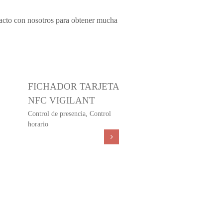
tacto con nosotros para obtener mucha
FICHADOR TARJETA
LECTOR EASY
NFC VIGILANT
Control de operarios
,
Con
Control de presencia
,
Control
de presencia
,
Control de 
horario