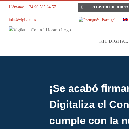
Saltar
Llámanos: +34 96 585 64 57
|
REGISTRO DE JORNA
al
contenido
info@vigilant.es
KIT DIGITAL
¡Se acabó firma
Digitaliza el Con
cumple con la 