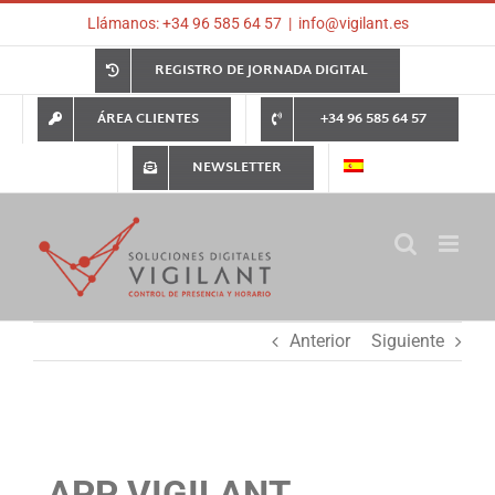
Saltar
Llámanos: +34 96 585 64 57
|
info@vigilant.es
al
contenido
REGISTRO DE JORNADA DIGITAL
ÁREA CLIENTES
+34 96 585 64 57
NEWSLETTER
Anterior
Siguiente
APP VIGILANT