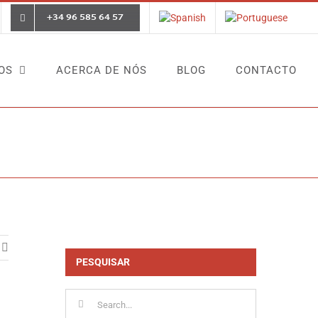
+34 96 585 64 57
OS
ACERCA DE NÓS
BLOG
CONTACTO
de éxito
Caso de sucesso XEROX (RELÓGIO DE PONTO)
PESQUISAR
Search
for: