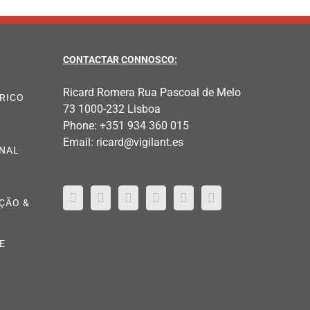
CONTACTAR CONNOSCO:
Ricard Romera Rua Pascoal de Melo
TRICO
73 1000-232 Lisboa
Phone:
+351 934 360 015
Email:
ricard@vigilant.es
ONAL
AÇÃO &
E
L