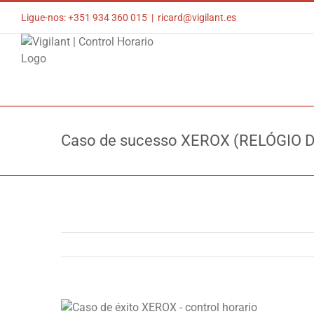
Skip
Ligue-nos: +351 934 360 015
|
ricard@vigilant.es
to
content
Caso de sucesso XEROX (RELÓGIO 
View