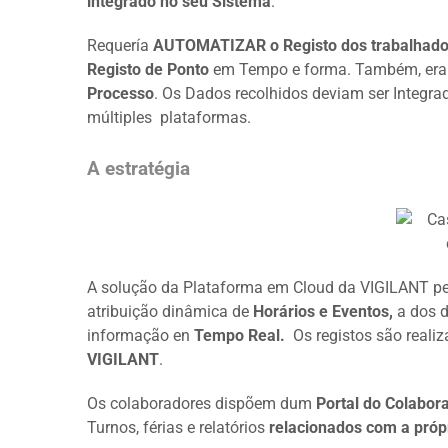
integrado no seu Sistema
.
Requería
AUTOMATIZAR o Registo dos trabalha
Registo de Ponto
em Tempo e forma. Também, era
Processo
. Os Dados recolhidos deviam ser Integr
múltiples plataformas
.
A estratégia
A solução da Plataforma em Cloud da VIGILANT pe
atribuição dinâmica de
Horários e Eventos,
a dos 
informação en
Tempo Real.
Os registos são reali
VIGILANT
.
Os colaboradores dispõem dum
Portal do Colabor
Turnos, férias e relatórios
relacionados com a própr