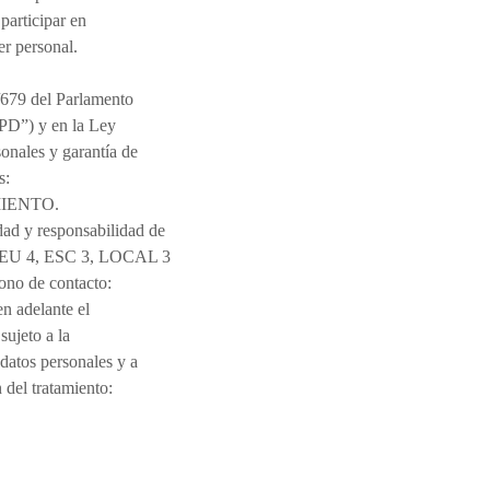
 participar en
er personal.
/679 del Parlamento
GPD”) y en la Ley
onales y garantía de
s:
IENTO.
 y responsabilidad de
LEU 4, ESC 3, LOCAL 3
o de contacto:
n adelante el
sujeto a la
datos personales y a
n del tratamiento: