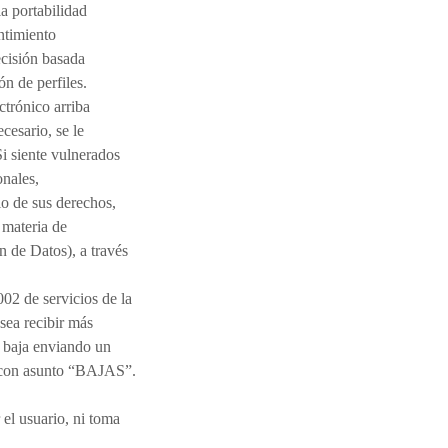
la portabilidad
entimiento
ecisión basada
n de perfiles.
ectrónico arriba
cesario, se le
Si siente vulnerados
onales,
io de sus derechos,
 materia de
 de Datos), a través
02 de servicios de la
sea recibir más
e baja enviando un
, con asunto “BAJAS”.
 el usuario, ni toma