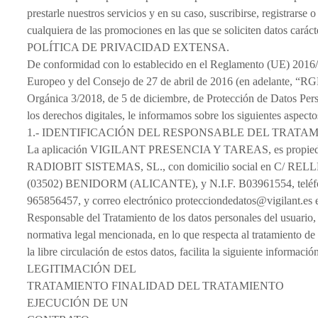
prestarle nuestros servicios y en su caso, suscribirse, registrarse o
cualquiera de las promociones en las que se soliciten datos caráct
POLÍTICA DE PRIVACIDAD EXTENSA.
De conformidad con lo establecido en el Reglamento (UE) 2016
Europeo y del Consejo de 27 de abril de 2016 (en adelante, “R
Orgánica 3/2018, de 5 de diciembre, de Protección de Datos Pers
los derechos digitales, le informamos sobre los siguientes aspecto
1.- IDENTIFICACIÓN DEL RESPONSABLE DEL TRATAM
La aplicación VIGILANT PRESENCIA Y TAREAS, es propiedad
RADIOBIT SISTEMAS, SL., con domicilio social en C/ REL
(03502) BENIDORM (ALICANTE), y N.I.F. B03961554, teléfon
965856457, y correo electrónico protecciondedatos@vigilant.es e
Responsable del Tratamiento de los datos personales del usuario, 
normativa legal mencionada, en lo que respecta al tratamiento de 
la libre circulación de estos datos, facilita la siguiente informació
LEGITIMACIÓN DEL
TRATAMIENTO FINALIDAD DEL TRATAMIENTO
EJECUCIÓN DE UN