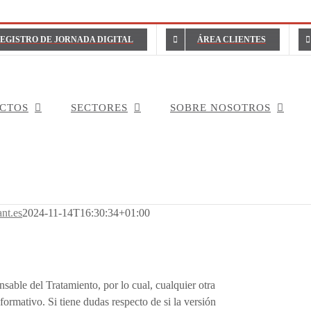
EGISTRO DE JORNADA DIGITAL
ÁREA CLIENTES
CTOS
SECTORES
SOBRE NOSOTROS
ant.es
2024-11-14T16:30:34+01:00
able del Tratamiento, por lo cual, cualquier otra
formativo. Si tiene dudas respecto de si la versión