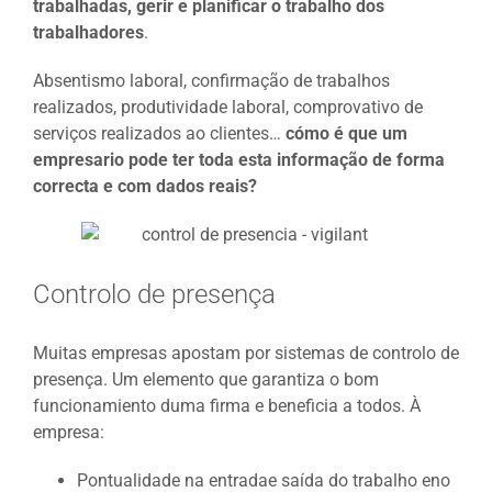
trabalhadas,
ge
rir
e
planificar
o trabalh
o d
o
s
trabalhadores
.
Absentismo laboral, confirmação de trabalhos
realizados, produtividade laboral, comprovativo de
serviços realizados ao clientes…
c
ó
mo
é que
u
m
empresario p
ode ter toda esta informação de forma
correcta e
co
m
da
dos reai
s?
Controlo de presença
Muitas empresas apostam por sistemas de controlo de
presença. Um elemento que garantiza o bom
funcionamiento duma firma e beneficia a todos. À
empresa:
Pontualidade na entradae saída do trabalho eno