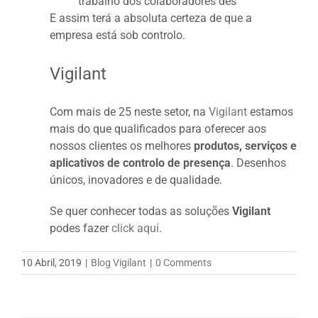
trabalho dos colaboradores des
E assim terá a absoluta certeza de que a
empresa está sob controlo.
V
igilant
Com mais de 25 neste setor, na
Vigilant
estamos
mais do que qualificados para oferecer aos
nossos clientes os melhores
produtos, serviç
os
e
aplicativos de controlo
de presen
ç
a
. Desenhos
únicos, inovadores e de qualidade.
Se quer conhecer todas as soluções
Vigilant
podes fazer
click aquí
.
10 Abril, 2019
|
Blog Vigilant
|
0 Comments