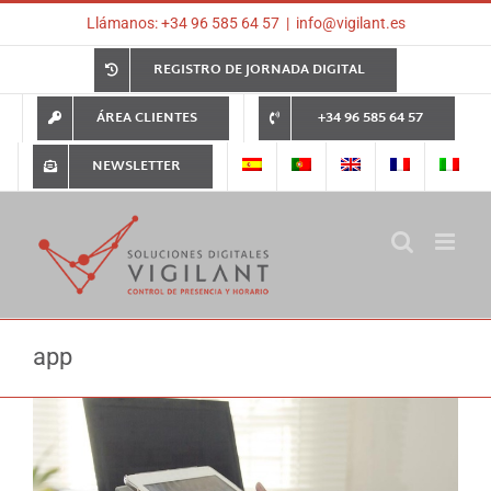
Saltar
Llámanos: +34 96 585 64 57
|
info@vigilant.es
al
contenido
REGISTRO DE JORNADA DIGITAL
ÁREA CLIENTES
+34 96 585 64 57
NEWSLETTER
app