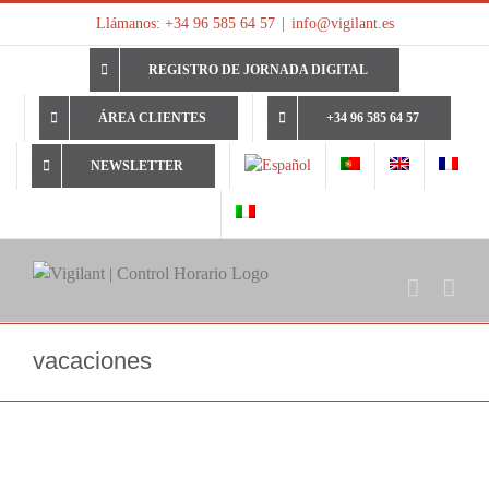
Saltar
Llámanos: +34 96 585 64 57
|
info@vigilant.es
al
contenido
REGISTRO DE JORNADA DIGITAL
ÁREA CLIENTES
+34 96 585 64 57
NEWSLETTER
vacaciones