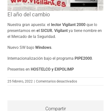
El año del cambio
Nuestra gran apuesta: el
lector Vigilant 2000
que lo
presentamos en
el SICUR. Vigilant
ya tiene nombre en
el Mercado de la Seguridad.
Nuevo SW bajo
Windows
.
Internacionalización bajo el programa
PIPE2000
.
Presentes en
HOSTELCO y EXPOLIMP
en
25 febrero, 2022
|
Comentarios desactivados
El
año
del
cambio
Compartir