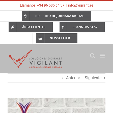
Saltar
Llámanos: +34 96 585 64 57
|
info@vigilant.es
al
contenido
REGISTRO DE JORNADA DIGITAL
ÁREA CLIENTES
+34 96 585 64 57
NEWSLETTER
Anterior
Siguiente
Ver
imagen
más