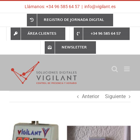
Saltar
Llámanos: +34 96 585 64 57
|
info@vigilant.es
al
contenido
REGISTRO DE JORNADA DIGITAL
ÁREA CLIENTES
+34 96 585 64 57
NEWSLETTER
Anterior
Siguiente
Ver
imagen
más