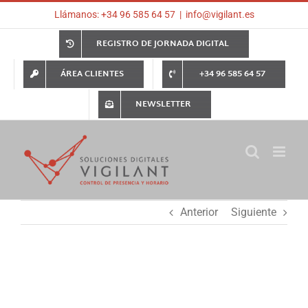
Saltar
Llámanos: +34 96 585 64 57
|
info@vigilant.es
al
contenido
REGISTRO DE JORNADA DIGITAL
ÁREA CLIENTES
+34 96 585 64 57
NEWSLETTER
Anterior
Siguiente
Ver
imagen
más