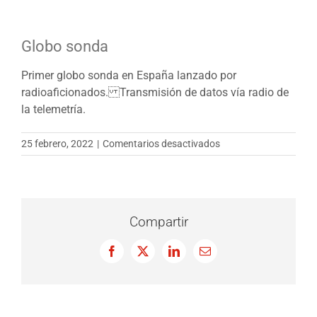
Globo sonda
Primer globo sonda en España lanzado por
radioaficionados. Transmisión de datos vía radio de
la telemetría.
en
25 febrero, 2022
|
Comentarios desactivados
Globo
sonda
Compartir
Facebook
X
LinkedIn
Correo
electrónico