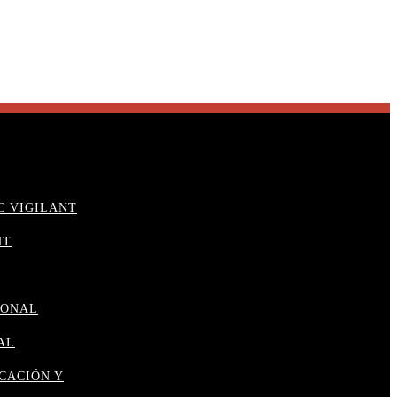
C VIGILANT
NT
IONAL
AL
ICACIÓN Y