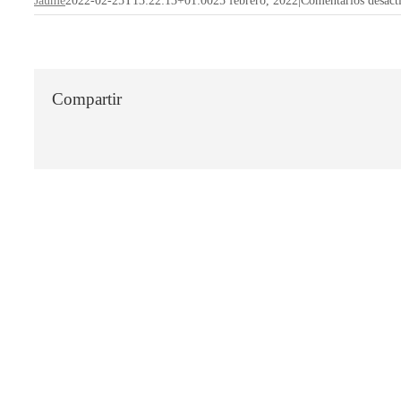
Jaume
2022-02-25T13:22:13+01:00
25 febrero, 2022
|
Comentarios desact
Compartir