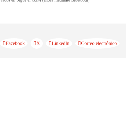
ivados
en Sigue el GSM (ahora mediante Bluetooth)
Facebook
X
LinkedIn
Correo electrónico