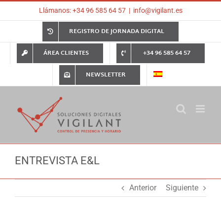
Saltar
Llámanos: +34 96 585 64 57
|
info@vigilant.es
al
contenido
REGISTRO DE JORNADA DIGITAL
ÁREA CLIENTES
+34 96 585 64 57
NEWSLETTER
ENTREVISTA E&L
Anterior
Siguiente