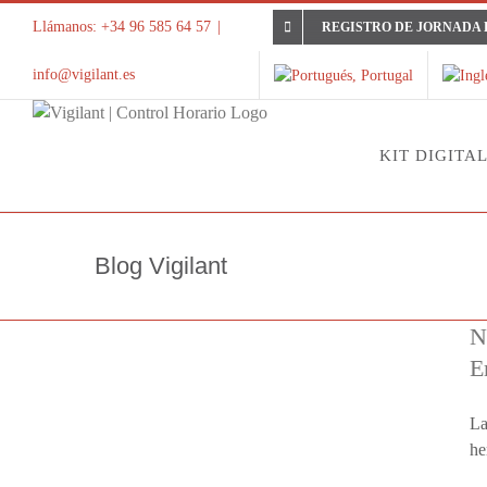
Saltar
Llámanos: +34 96 585 64 57
|
REGISTRO DE JORNADA 
al
contenido
info@vigilant.es
KIT DIGITA
Blog Vigilant
N
E
La
he