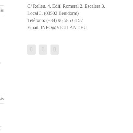
C/ Relleu, 4, Edif. Romeral 2, Escalera 3,
ás
Local 3, (03502 Benidorm)
Teléfono:
(+34) 96 585 64 57
Email:
INFO@VIGILANT.EU
a
ás
r