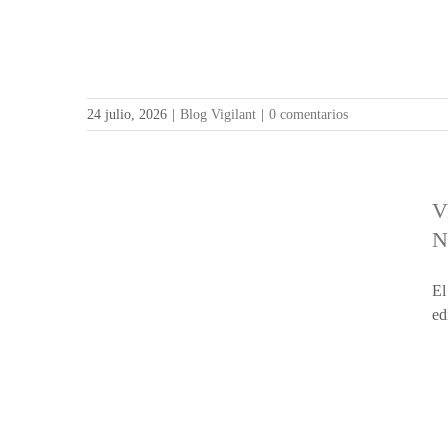
24 julio, 2026
|
Blog Vigilant
|
0 comentarios
V
N
El
ed