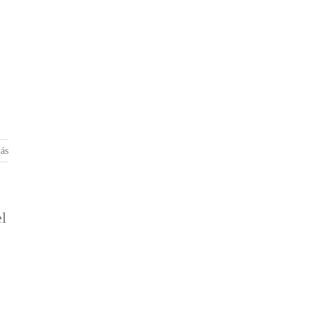
ás
el