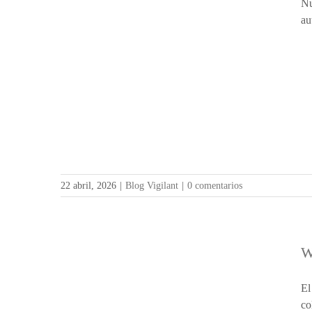
Nu
au
22 abril, 2026
|
Blog Vigilant
|
0 comentarios
W
El
co