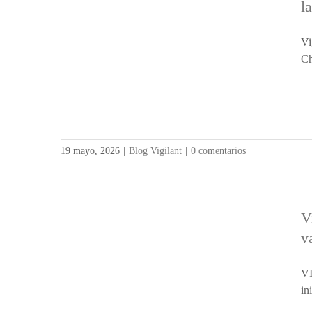
l
Vi
Ch
19 mayo, 2026
|
Blog Vigilant
|
0 comentarios
V
v
VI
in