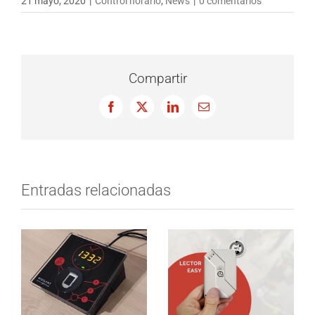
21 mayo, 2020
|
Control horario
,
News
|
0 comentarios
Compartir
Facebook
X
LinkedIn
Correo
electrónico
Entradas relacionadas