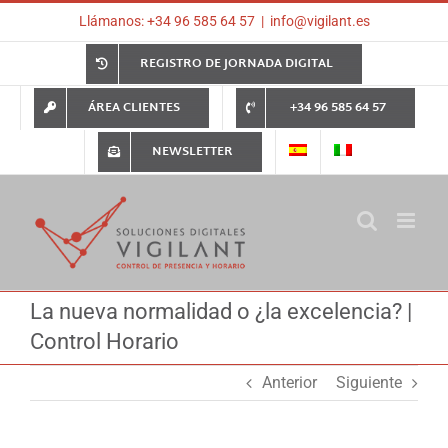
Saltar
Llámanos: +34 96 585 64 57
|
info@vigilant.es
al
contenido
REGISTRO DE JORNADA DIGITAL
ÁREA CLIENTES
+34 96 585 64 57
NEWSLETTER
La nueva normalidad o ¿la excelencia? |
Control Horario
Anterior
Siguiente