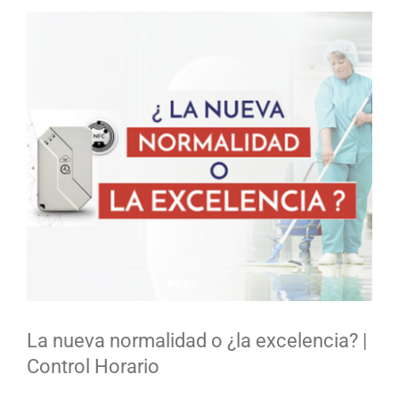
Ver
imagen
más
grande
La nueva normalidad o ¿la excelencia? |
Control Horario