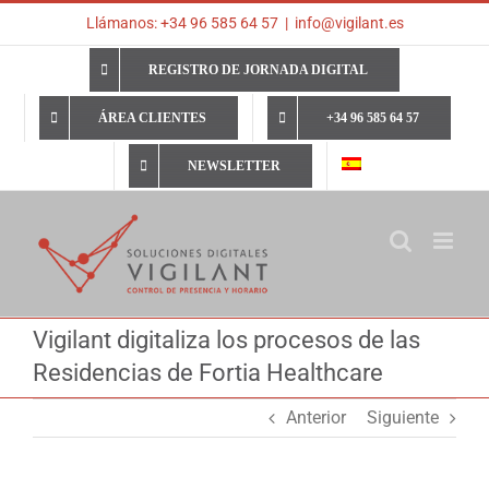
Saltar
Llámanos: +34 96 585 64 57
|
info@vigilant.es
al
contenido
REGISTRO DE JORNADA DIGITAL
ÁREA CLIENTES
+34 96 585 64 57
NEWSLETTER
Vigilant digitaliza los procesos de las
Residencias de Fortia Healthcare
Anterior
Siguiente