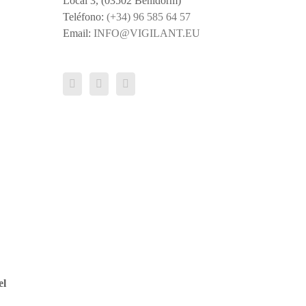
Local 3, (03502 Benidorm)
Teléfono:
(+34) 96 585 64 57
Email:
INFO@VIGILANT.EU
el