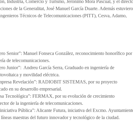
n, Industria, Comercio y Turismo, Jerónimo Mora Pascual, y el direct
ciones de la Generalitat, José Manuel García Duarte. Además estuvier
de Ingenieros Técnicos de Telecomunicaciones (PITT), Cesva, Adamo,
2023
ero Senior”: Manuel Fonseca González, reconocimiento honorífico por
iería de telecomunicaciones.
ero Junior”: Andreu García Serra, Graduado en ingeniería de
tovoltaica y movilidad eléctrica.
 “Empresa Revelación”: RADIOBIT SISTEMAS, por su proyecto
do en su desarrollo empresarial.
esa Tecnológica”: FERMAX, por su evolución de crecimiento
sector de la ingeniería de telecomunicaciones.
niciativa Pública”: Alicante Futura, iniciativa del Excmo. Ayuntamient
s líneas maestras del futuro innovador y tecnológico de la ciudad.