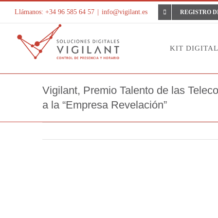
Saltar
Llámanos: +34 96 585 64 57
|
info@vigilant.es
REGISTRO D
al
contenido
KIT DIGITA
Vigilant, Premio Talento de las Tele
a la “Empresa Revelación”
Ver
imagen
más
grande