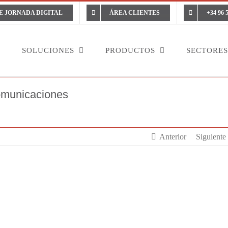
E JORNADA DIGITAL
ÁREA CLIENTES
+34 96 
L
SOLUCIONES
PRODUCTOS
SECTORES
comunicaciones
Inicio
Blog Vigilant
Galardones
Vigilant, Prem
Anterior
Siguiente