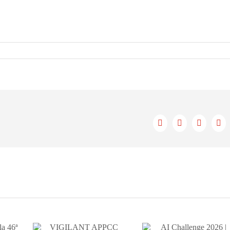
Facebook
X
LinkedIn
Cor
ele