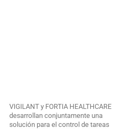
Ver
imagen
más
grande
VIGILANT y FORTIA HEALTHCARE
desarrollan conjuntamente una
solución para el control de tareas