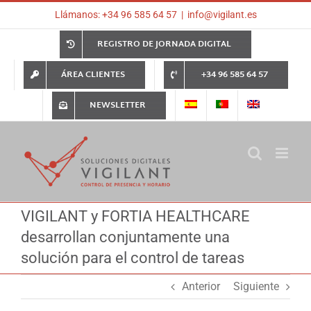
Saltar
Llámanos: +34 96 585 64 57
|
info@vigilant.es
al
contenido
REGISTRO DE JORNADA DIGITAL
ÁREA CLIENTES
+34 96 585 64 57
NEWSLETTER
VIGILANT y FORTIA HEALTHCARE
desarrollan conjuntamente una
solución para el control de tareas
Anterior
Siguiente