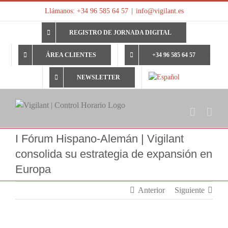
Saltar
Llámanos: +34 96 585 64 57
|
info@vigilant.es
al
contenido
REGISTRO DE JORNADA DIGITAL
ÁREA CLIENTES
+34 96 585 64 57
NEWSLETTER
I Fórum Hispano-Alemán | Vigilant
consolida su estrategia de expansión en
Europa
Anterior
Siguiente