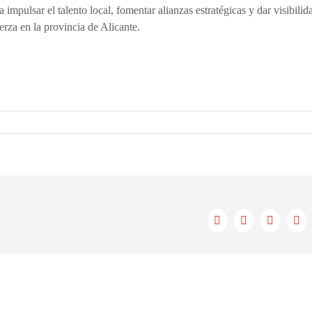
impulsar el talento local, fomentar alianzas estratégicas y dar visibilid
rza en la provincia de Alicante.
Facebook
X
LinkedIn
Cor
ele