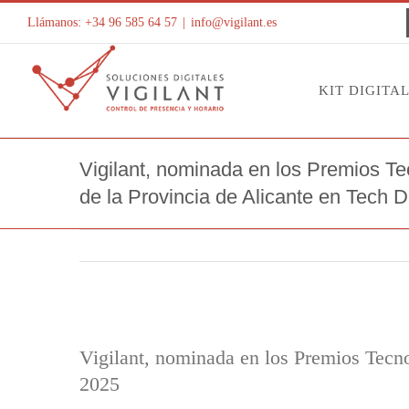
Saltar
Llámanos: +34 96 585 64 57
|
info@vigilant.es
al
contenido
KIT DIGITA
Vigilant, nominada en los Premios Te
de la Provincia de Alicante en Tech 
Ver
imagen
Vigilant, nominada en los Premios Tecno
más
2025
grande