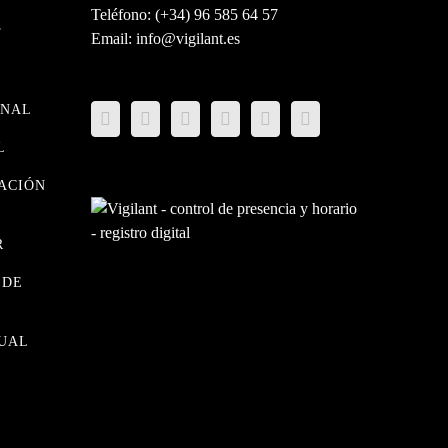
Teléfono:
(+34) 96 585 64 57
T
Email:
info@vigilant.es
ONAL
L
CACIÓN
R
 DE
TUAL