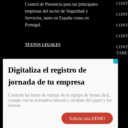
CONT
Control de Presencia para las principales
empresas del sector de Seguridad y
CONT
Servicios, tanto en España como en
Portugal.
CONT
CONT
TEXTOS LEGALES
CONT
TARE
Avisos Legales
Digitaliza el registro de
Política de Cookies
jornada de tu empresa
Política de Privacidad
Portal de denuncias
Controla las horas de trabajo de tu equipo de forma fácil,
cumple con la normativa laboral y olvídate del papel y los
errores.
Solicita una DEMO