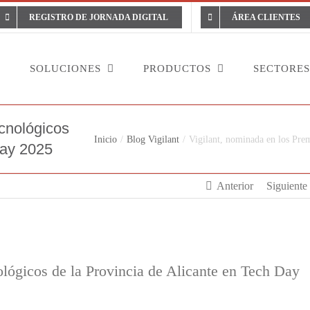
REGISTRO DE JORNADA DIGITAL
ÁREA CLIENTES
L
SOLUCIONES
PRODUCTOS
SECTORES
cnológicos
Inicio
Blog Vigilant
Vigilant, nominada en los Pre
Day 2025
Anterior
Siguiente
lógicos de la Provincia de Alicante en Tech Day